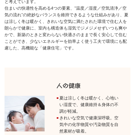
と考えています。
住まいの快適性を高める4つの要素、”温度／湿度／空気清浄／空
気の流れ”の絶妙なバランスを維持できるような仕組みがあり、夏
は涼しく冬は暖かく、きれいな空気に満たされた環境で住む人を
朗らかで健康に、室内も構造体も湿気でジメジメせずいつも爽や
かで、新築のときと変わらない快適さのままで長く安心して住む
ことができ、少ないエネルギーを効率よく使う工夫で環境にも配
慮した、高機能な「健康住宅」です。
夏は涼しく冬は暖かく、心地い
い湿度で、健康維持＆身体の不
調が軽減。
きれいな空気で健康深呼吸。空
気中の化学物質や汚染物質を自
然素材が吸着。